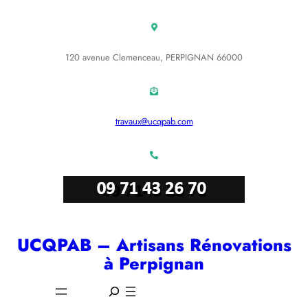
Aller
au
contenu
120 avenue Clemenceau, PERPIGNAN 66000
travaux@ucqpab.com
UCQPAB – Artisans Rénovations
à Perpignan
S
e