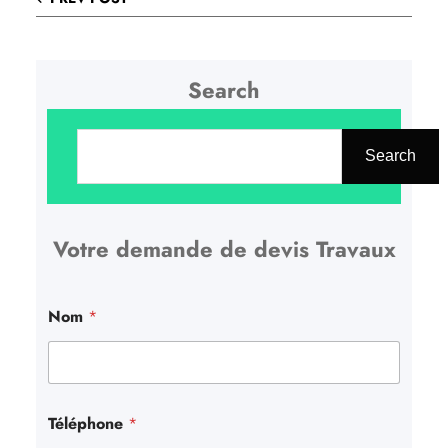
Search
R
e
Search
c
h
Votre demande de devis Travaux
e
r
c
Nom
*
h
e
r
Téléphone
*