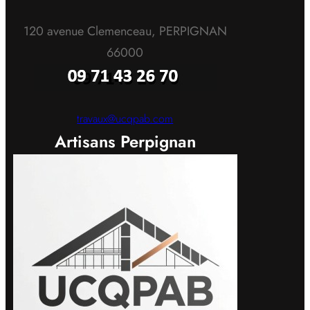
120 avenue Clemenceau, PERPIGNAN
66000
travaux@ucqpab.com
Artisans Perpignan