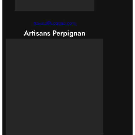
travaux@ucqpab.com
Artisans Perpignan