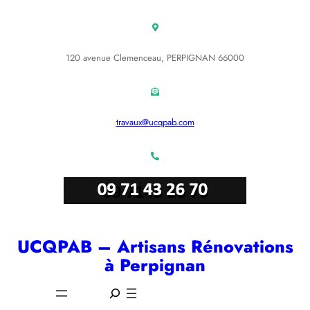
Aller
au
contenu
120 avenue Clemenceau, PERPIGNAN 66000
travaux@ucqpab.com
UCQPAB – Artisans Rénovations
à Perpignan
S
e