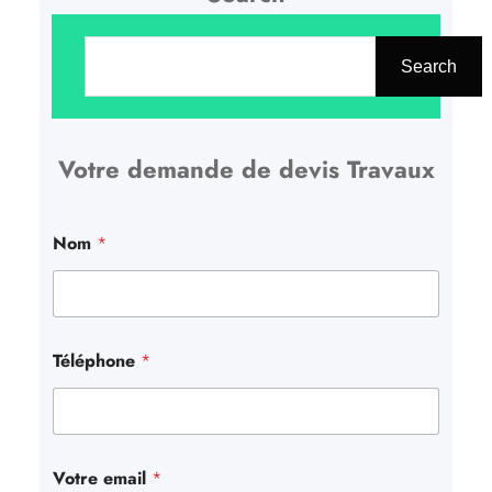
R
e
Search
c
h
Votre demande de devis Travaux
e
r
c
Nom
*
h
e
r
Téléphone
*
Votre email
*