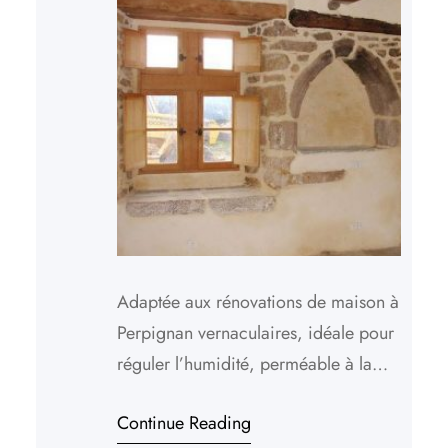
Adaptée aux rénovations de maison à
Perpignan vernaculaires, idéale pour
réguler l’humidité, perméable à la
vapeur d’eau, souple à mettre en
Continue Reading
œuvre mais aussi parfois isolante, la