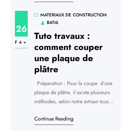
sur les engins nécessaires à la
réalisation de travaux diversifiés. Le
MATERIAUX DE CONSTRUCTION
BATI6
bulldozer Facilement reconnaissable,
26
le bulldozer est un tracteur pouvant
Tuto travaux :
être équipé…
Fév
comment couper
une plaque de
plâtre
Préparation : Pour la coupe d’une
plaque de plâtre, il existe plusieurs
méthodes, selon notre artisan tous
travaux à Céret. Parmi les plus
Continue Reading
courantes, il y la coupe à la scie et
celle au cutter. Dans les deux cas,