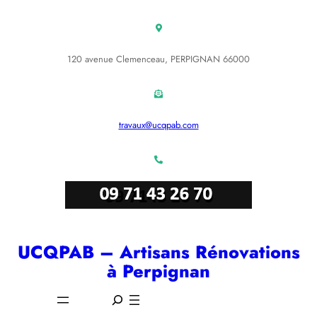
Aller
au
contenu
120 avenue Clemenceau, PERPIGNAN 66000
travaux@ucqpab.com
UCQPAB – Artisans Rénovations
à Perpignan
S
e