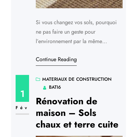
Si vous changez vos sols, pourquoi
ne pas faire un geste pour
l’environnement par la même
occasion en adoptant la fibre
Continue Reading
végétale ? Matières 100% végétales,
les sols en sisal, fibre de coco ou
jonc de mer s’adaptent à tous les
MATERIAUX DE CONSTRUCTION
BATI6
styles d’intérieur tout en apportant
1
confort et douceur à la pièce dans
Rénovation de
laquelle ils…
Fév
maison – Sols
chaux et terre cuite