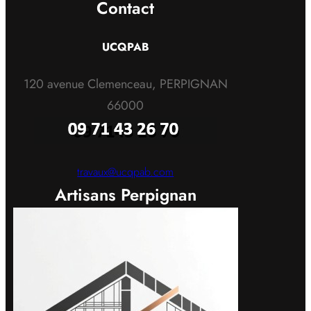
Contact
UCQPAB
120 avenue Clemenceau, PERPIGNAN
66000
travaux@ucqpab.com
Artisans Perpignan