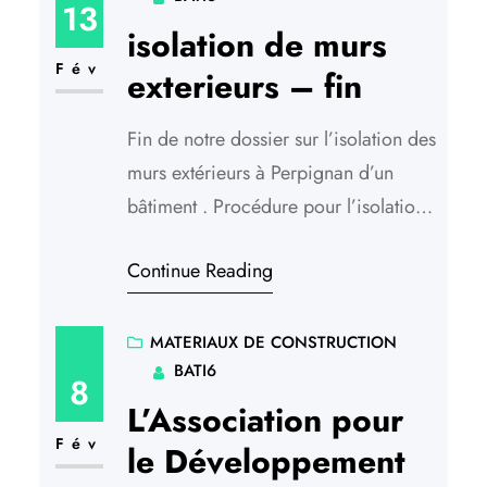
hangars, le stockage des véhicules de
13
plaisance et des bateaux sont des
isolation de murs
bâtiments courants…
Fév
exterieurs – fin
Fin de notre dossier sur l’isolation des
murs extérieurs à Perpignan d’un
bâtiment . Procédure pour l’isolation
des murs A l’aide de la scie égoïne,
Continue Reading
le plaquiste va couper les plaques à
dimensions et prévoir les coupes
spéciales (porte, fenêtre, poutre,
MATERIAUX DE CONSTRUCTION
BATI6
etc.). Si besoin, pratiquer les trous à
8
la scie cloche pour les interrupteurs
L’Association pour
et…
Fév
le Développement