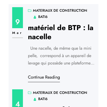
MATERIAUX DE CONSTRUCTION
BATI6
9
matériel de BTP : la
Mar
nacelle
Une nacelle, de même que la mini
pelle, correspond à un appareil de
levage qui possède une plateforme
sur laquelle les ouvriers peuvent se
Continue Reading
positionner pour atteindre plus
facilement certaines hauteurs.Parmi
les nacelles qu’il existe, on retrouve
MATERIAUX DE CONSTRUCTION
BATI6
deux groupes différents, à savoir le
4