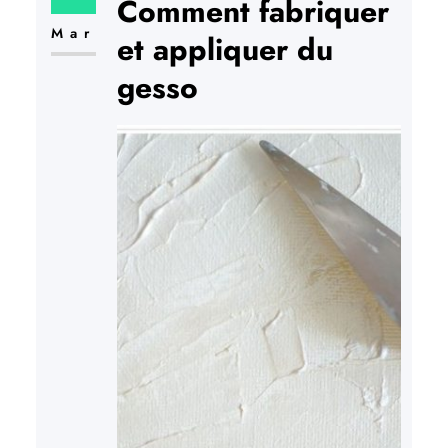
groupe A qui rassemble les nacelles à
Comment fabriquer
élévation verticale et le…
Mar
et appliquer du
gesso