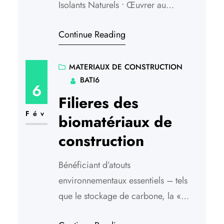
Isolants Naturels • Œuvrer au
développement des matériaux
Continue Reading
d’isolations naturels et donner les
moyens aux acteurs de concevoir les
isolants naturels pour la rénovation de
MATERIAUX DE CONSTRUCTION
BATI6
maison par des artisans à Ille sur têt
6
en béton ou en bois, avec une
Filieres des
approche de qualité
Fév
biomatériaux de
environnementale. • Accompagner…
construction
Bénéficiant d’atouts
environnementaux essentiels – tels
que le stockage de carbone, la «
renouvelabilité » des matières