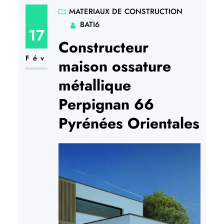
tracez votre coupe soit au crayon,
MATERIAUX DE CONSTRUCTION
BATI6
soit au cordeau à tracé, un outil très
17
utile…
Constructeur
Fév
maison ossature
métallique
Perpignan 66
Pyrénées Orientales