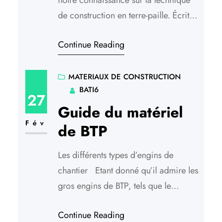
notre connaissance sur la technique
de construction en terre-paille. Écrit
par un pionnier de l’écoconstruction,
Continue Reading
artisan actif soucieux de transmettre
ses connaissances pratiques, pour
que « les maçons de 2050 n’ayant
MATERIAUX DE CONSTRUCTION
BATI6
plus les moyens de s’offrir les
27
matériaux issus du pétrole, puissent
Guide du matériel
avoir l’opportunité de trouver dans
Fév
de BTP
ces textes…
Les différents types d’engins de
chantier Etant donné qu’il admire les
gros engins de BTP, tels que le
bulldozer, la nacelle ou encore la
Continue Reading
mini pelle IHI MER, , voici un topo