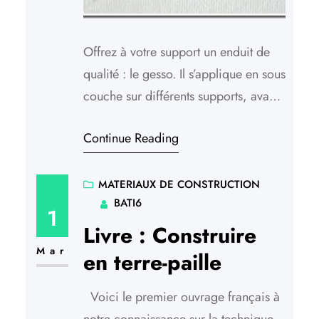
Offrez à votre support un enduit de
qualité : le gesso. Il s’applique en sous
couche sur différents supports, avant
qu’ils ne soient peints. Si vous en
Continue Reading
avez le temps, l’espace et l’envie,
fabriquez vous-même et appliquez un
« gesso fait maison ». Il protège votre
MATERIAUX DE CONSTRUCTION
BATI6
meuble et prépare la surface à
1
recevoir la finition.…
Livre : Construire
Mar
en terre-paille
Voici le premier ouvrage français à