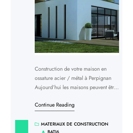
Construction de votre maison en
ossature acier / métal à Perpignan
Aujourd’hui les maisons peuvent être
fabriquées en ossature métal, qui est
Continue Reading
beaucoup plus résistant aux éléments
que les autres matériaux. Les garages
et autres lieux de stockage tels que les
MATERIAUX DE CONSTRUCTION
BATI6