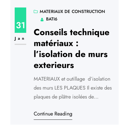
dalle en chaux fait de plus en plus
d’émules et ce n’est pas pour nous
MATERIAUX DE CONSTRUCTION
BATI6
déplaire. L’auteure, bricoleuse avertie
31
et surtout formatrice et spécialiste de
Conseils technique
la chaux nous…
Jan
matériaux :
l’isolation de murs
exterieurs
MATERIAUX et outillage d’isolation
des murs LES PLAQUES Il existe des
plaques de plâtre isolées de
polystyrène en épaisseur de 20 à 100
Continue Reading
mm. d’isolant collé sur une plaque de
plâtre de 10 mm. dont les dimensions