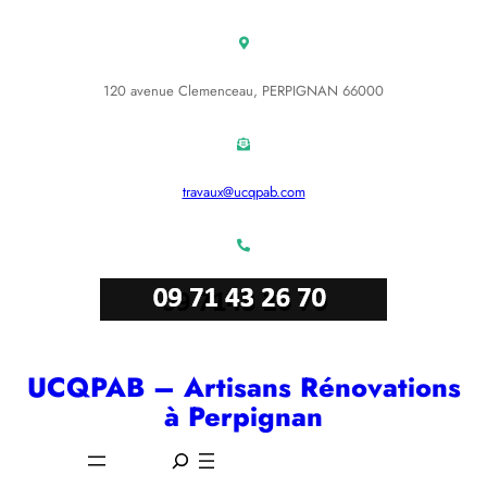
Aller
au
contenu
120 avenue Clemenceau, PERPIGNAN 66000
travaux@ucqpab.com
UCQPAB – Artisans Rénovations
à Perpignan
S
e