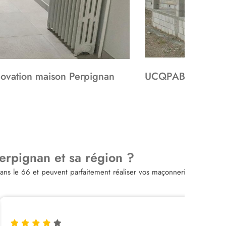
ovation maison Perpignan
UCQPAB – Travau
rpignan et sa région ?
ns le 66 et peuvent parfaitement réaliser vos maçonneries