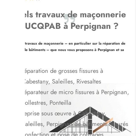
Quels travaux de maçonnerie
fait UCQPAB à Perpignan ?
Voici les travaux de maçonnerie – en particulier sur la réparation de
fissures de bâtiments – que nous vous proposons à Perpignan et sa
région :
réparation de grosses fissures à
Cabestany, Saleilles, Rivesaltes
réparateur de micro fissures à Perpignan,
Pollestres, Ponteilla
reprise sous œuvre à Cabestany,
Saleilles, Perpignan de bâtiments fissurés
confection et pose de coffrages