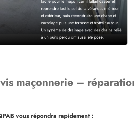
facile pour le maçon car il fallait casser et
reprendre tout le sol de la véranda, intérieur
et extérieur, puis reconstruire une chape et
carrelage puis une terrasse et trottoir autour.
Un système de drainage avec des drains relié
à un puits perdu ont aussi été posé.
evis maçonnerie – réparatio
CQPAB vous répondra rapidement :