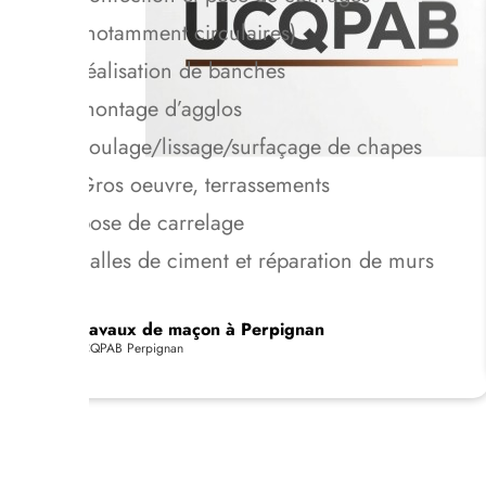
(notamment circulaires)
réalisation de banches
montage d’agglos
coulage/lissage/surfaçage de chapes
Gros oeuvre, terrassements
pose de carrelage
dalles de ciment et réparation de murs
Travaux de maçon à Perpignan
UCQPAB Perpignan