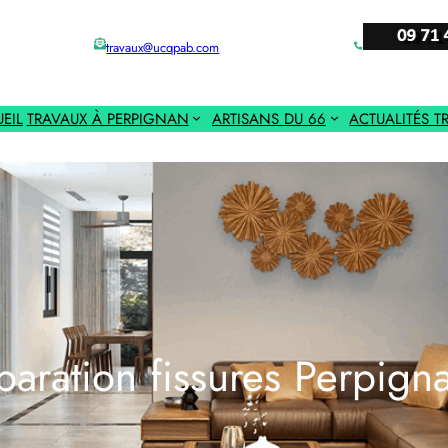
travaux@ucqpab.com
EIL
TRAVAUX À PERPIGNAN
ARTISANS DU 66
ACTUALITÉS T
aration fissures Perpign