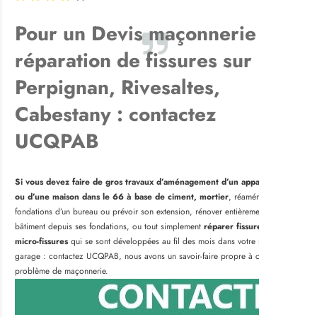
Pour un Devis maçonnerie et
réparation de fissures sur
Perpignan, Rivesaltes,
Cabestany : contactez
UCQPAB
Si vous devez faire de gros travaux d’aménagement d’un appartement
ou d’une maison dans le 66 à base de ciment, mortier
, réaménager les
fondations d’un bureau ou prévoir son extension, rénover entièrement un
bâtiment depuis ses fondations, ou tout simplement
réparer fissures et
micro-fissures
qui se sont développées au fil des mois dans votre maison et
garage : contactez UCQPAB, nous avons un savoir-faire propre à ce type de
problème de maçonnerie.