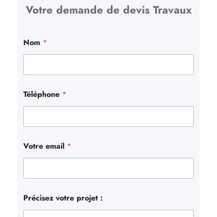
Votre demande de devis Travaux
e
r
c
Nom
*
h
e
r
Téléphone
*
Votre email
*
Précisez votre projet :