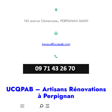
Aller
au
contenu
120 avenue Clemenceau, PERPIGNAN 66000
travaux@ucqpab.com
UCQPAB – Artisans Rénovations
à Perpignan
S
e