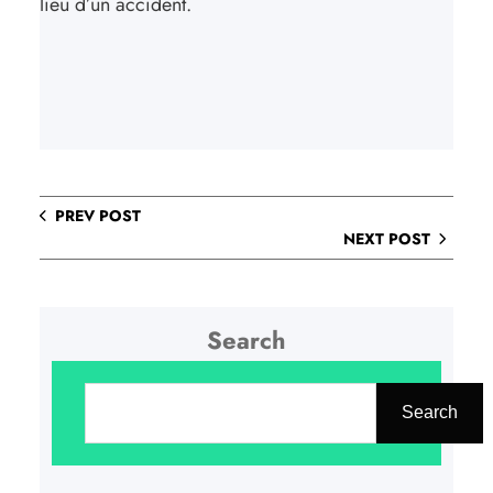
lieu d’un accident.
PREV POST
NEXT POST
Search
R
e
Search
c
h