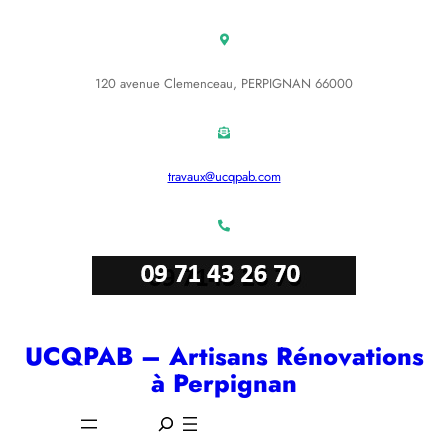
Aller
au
contenu
120 avenue Clemenceau, PERPIGNAN 66000
travaux@ucqpab.com
UCQPAB – Artisans Rénovations
à Perpignan
S
e