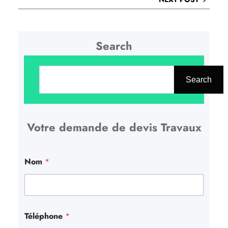
Search
R
e
Search
c
h
Votre demande de devis Travaux
e
r
c
Nom
*
h
e
r
Téléphone
*