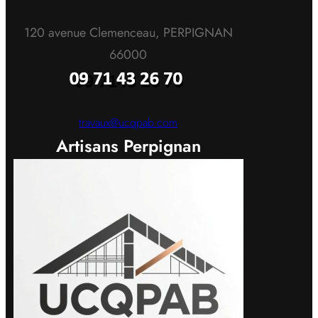
120 avenue Clemenceau, PERPIGNAN
66000
travaux@ucqpab.com
Artisans Perpignan