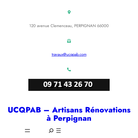
Aller
au
contenu
120 avenue Clemenceau, PERPIGNAN 66000
travaux@ucqpab.com
UCQPAB – Artisans Rénovations
à Perpignan
S
e