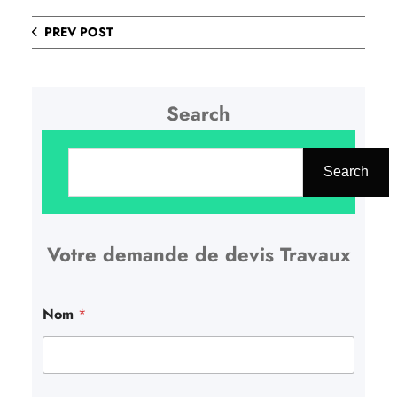
PREV POST
Search
R
e
Search
c
h
Votre demande de devis Travaux
e
r
c
Nom
*
h
e
r