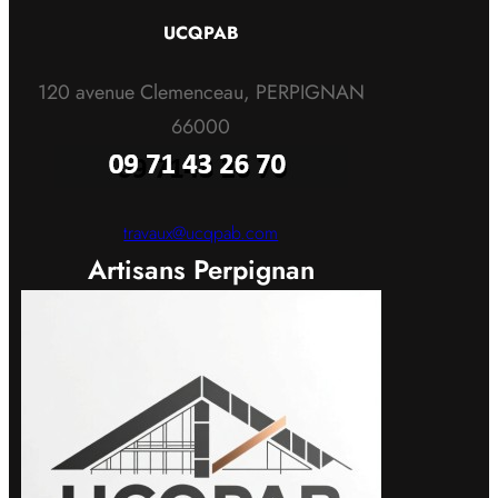
UCQPAB
120 avenue Clemenceau, PERPIGNAN
66000
travaux@ucqpab.com
Artisans Perpignan