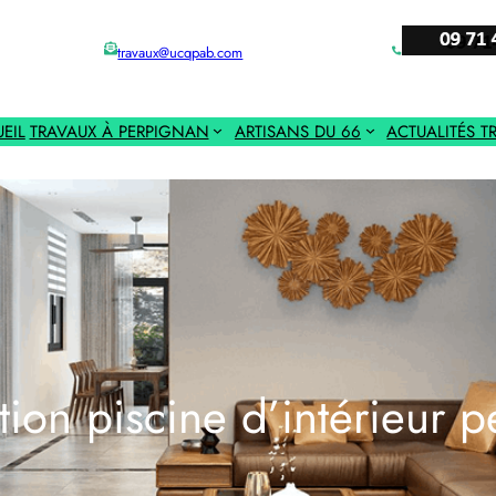
travaux@ucqpab.com
EIL
TRAVAUX À PERPIGNAN
ARTISANS DU 66
ACTUALITÉS T
tion piscine d’intérieur 