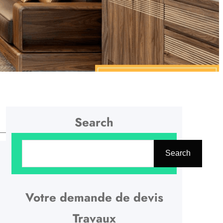
Search
R
Search
e
c
h
Votre demande de devis
e
Travaux