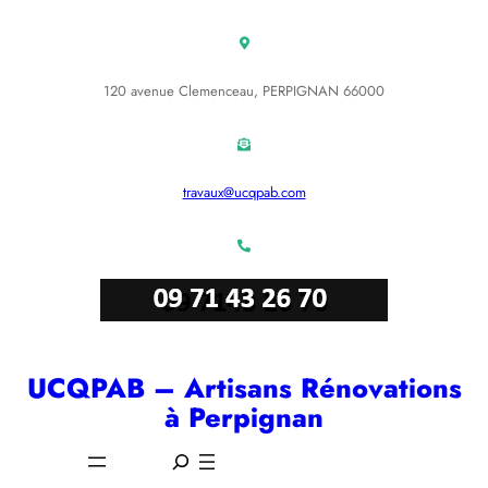
Aller
au
contenu
120 avenue Clemenceau, PERPIGNAN 66000
travaux@ucqpab.com
UCQPAB – Artisans Rénovations
à Perpignan
S
e