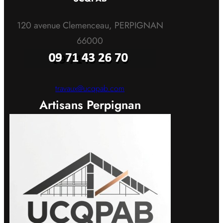
120 avenue Clemenceau, PERPIGNAN
66000
travaux@ucqpab.com
Artisans Perpignan