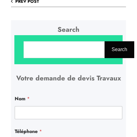
PREV POST
Search
R
e
Search
c
h
Votre demande de devis Travaux
e
r
c
Nom
*
h
e
r
Téléphone
*