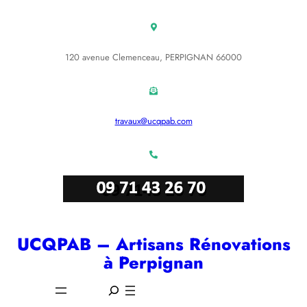
Aller
au
contenu
120 avenue Clemenceau, PERPIGNAN 66000
travaux@ucqpab.com
UCQPAB – Artisans Rénovations
à Perpignan
S
e