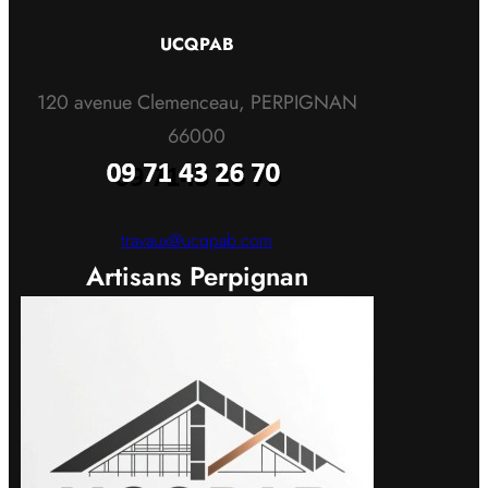
UCQPAB
120 avenue Clemenceau, PERPIGNAN
66000
travaux@ucqpab.com
Artisans Perpignan