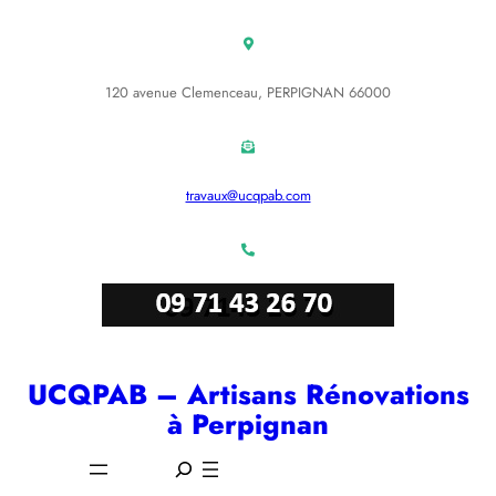
Aller
au
contenu
120 avenue Clemenceau, PERPIGNAN 66000
travaux@ucqpab.com
UCQPAB – Artisans Rénovations
à Perpignan
S
e