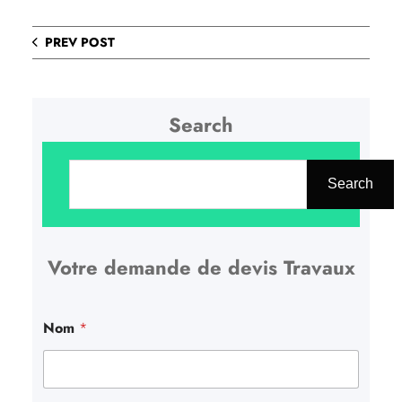
PREV POST
Search
R
e
Search
c
h
Votre demande de devis Travaux
e
r
c
Nom
*
h
e