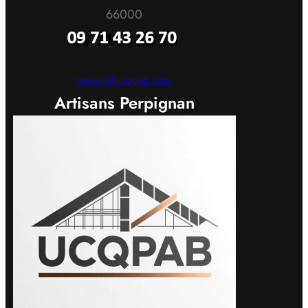
66000
travaux@ucqpab.com
Artisans Perpignan