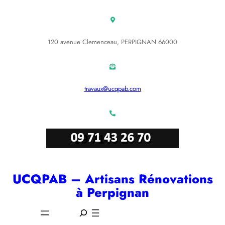
Aller
au
contenu
120 avenue Clemenceau, PERPIGNAN 66000
travaux@ucqpab.com
UCQPAB – Artisans Rénovations
à Perpignan
S
e