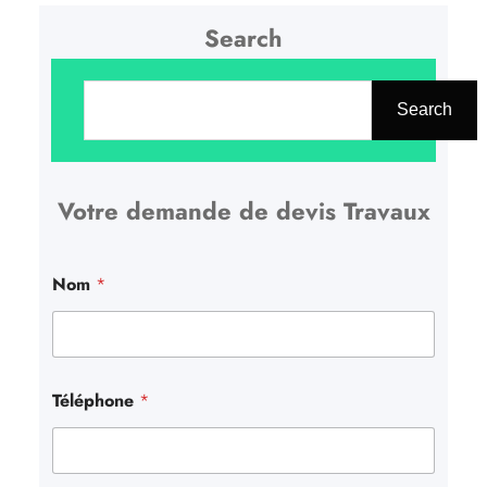
Search
R
e
Search
c
h
Votre demande de devis Travaux
e
r
c
Nom
*
h
e
r
Téléphone
*