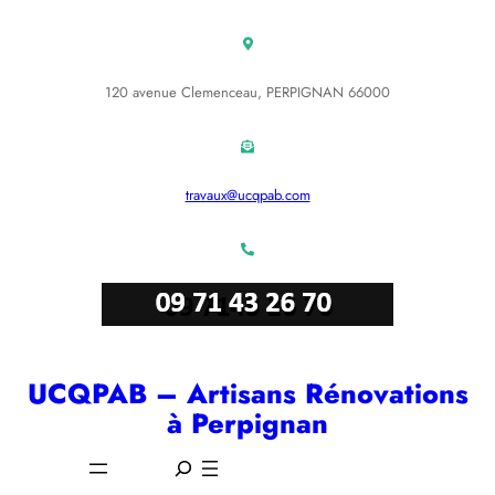
Aller
au
contenu
120 avenue Clemenceau, PERPIGNAN 66000
travaux@ucqpab.com
UCQPAB – Artisans Rénovations
à Perpignan
S
e