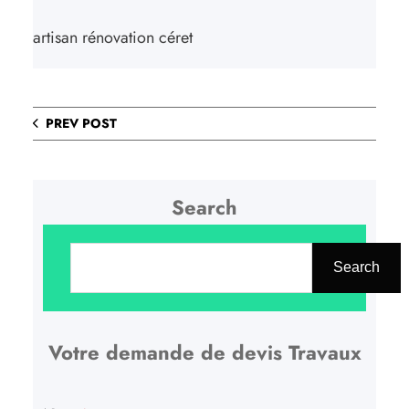
artisan rénovation céret
PREV POST
Search
R
e
Search
c
h
Votre demande de devis Travaux
e
r
c