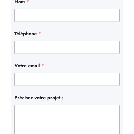
Nom
*
h
e
r
Téléphone
*
Votre email
*
Précisez votre projet :