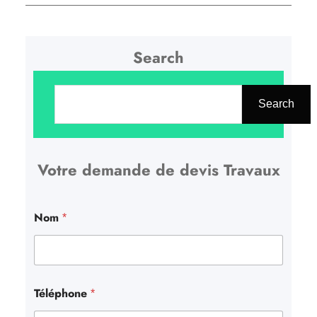
Search
R
e
Search
c
h
Votre demande de devis Travaux
e
r
c
Nom
*
h
e
r
Téléphone
*