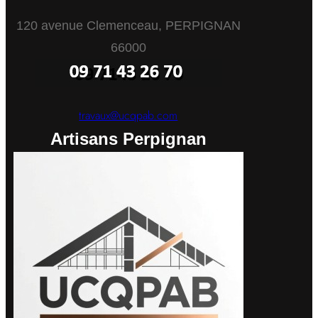
120 avenue Clemenceau, PERPIGNAN
66000
travaux@ucqpab.com
Artisans Perpignan