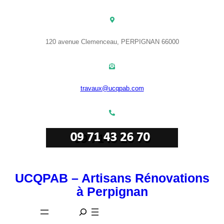
Aller
au
contenu
120 avenue Clemenceau, PERPIGNAN 66000
travaux@ucqpab.com
UCQPAB – Artisans Rénovations
à Perpignan
S
e