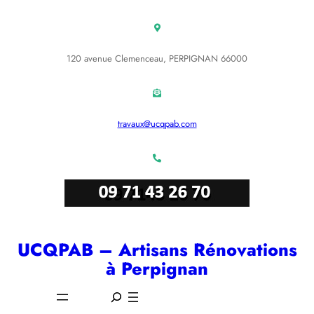
Aller
au
contenu
120 avenue Clemenceau, PERPIGNAN 66000
travaux@ucqpab.com
UCQPAB – Artisans Rénovations
à Perpignan
S
e