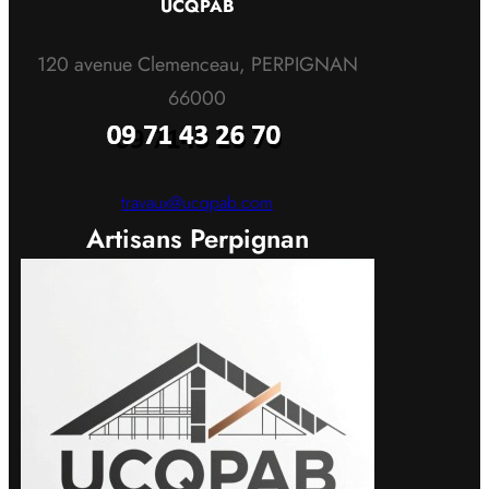
UCQPAB
120 avenue Clemenceau, PERPIGNAN
66000
travaux@ucqpab.com
Artisans Perpignan