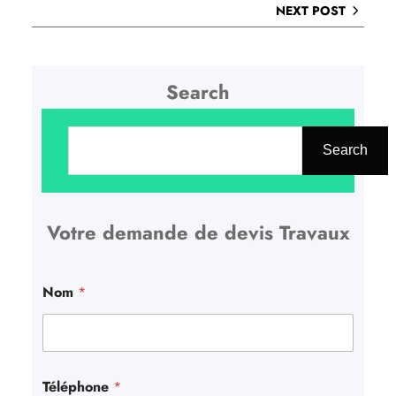
NEXT POST
Search
R
e
Search
c
h
Votre demande de devis Travaux
e
r
c
Nom
*
h
e
r
Téléphone
*