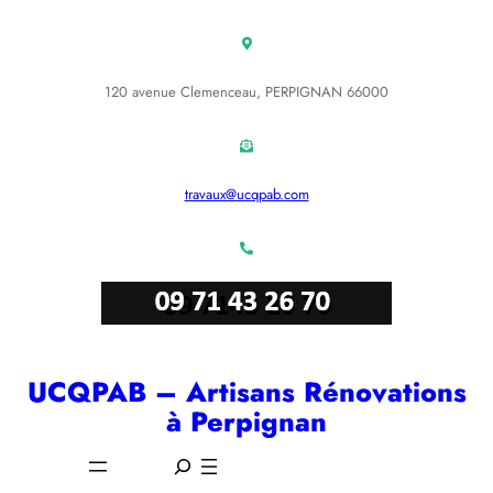
Aller
au
contenu
120 avenue Clemenceau, PERPIGNAN 66000
travaux@ucqpab.com
UCQPAB – Artisans Rénovations
à Perpignan
S
e