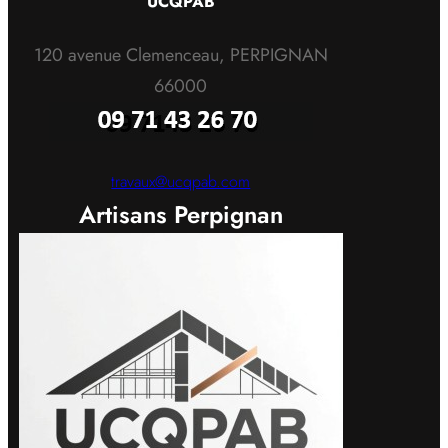
UCQPAB
120 avenue Clemenceau, PERPIGNAN
66000
travaux@ucqpab.com
Artisans Perpignan