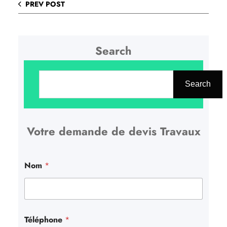
PREV POST
Search
R
e
Search
c
h
Votre demande de devis Travaux
e
r
c
Nom
*
h
e
r
Téléphone
*