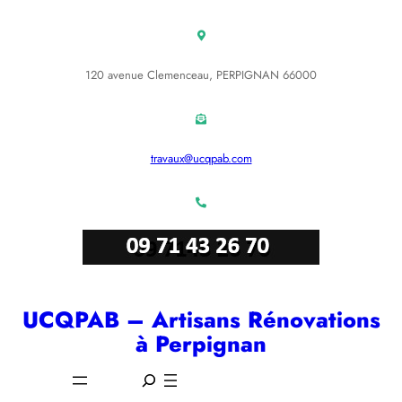
Aller
au
contenu
120 avenue Clemenceau, PERPIGNAN 66000
travaux@ucqpab.com
UCQPAB – Artisans Rénovations
à Perpignan
S
e