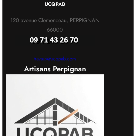
UCQPAB
120 avenue Clemenceau, PERPIGNAN
66000
travaux@ucqpab.com
Artisans Perpignan