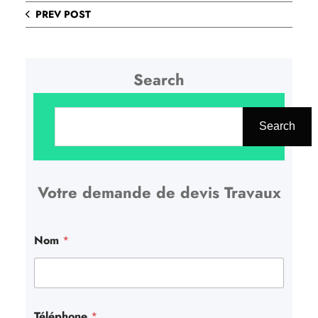
PREV POST
Search
R
e
Search
c
h
Votre demande de devis Travaux
e
r
c
Nom
*
h
e
r
Téléphone
*