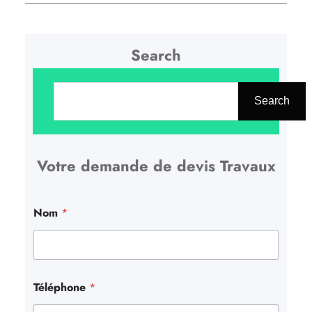
Search
R
e
Search
c
h
Votre demande de devis Travaux
e
r
c
Nom
*
h
e
r
Téléphone
*