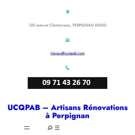
Aller
au
contenu
120 avenue Clemenceau, PERPIGNAN 66000
travaux@ucqpab.com
UCQPAB – Artisans Rénovations
à Perpignan
S
e