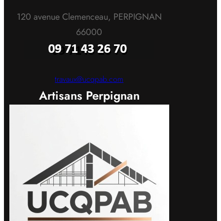
120 avenue Clemenceau, PERPIGNAN
66000
travaux@ucqpab.com
Artisans Perpignan