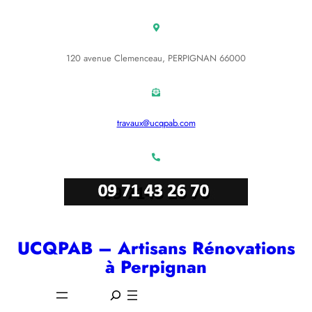
Aller
au
contenu
120 avenue Clemenceau, PERPIGNAN 66000
travaux@ucqpab.com
UCQPAB – Artisans Rénovations
à Perpignan
S
e