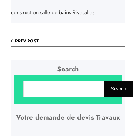
construction salle de bains Rivesaltes
PREV POST
Search
R
e
Search
c
h
Votre demande de devis Travaux
e
r
c