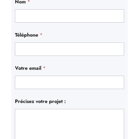
Nom
*
h
e
r
Téléphone
*
Votre email
*
Précisez votre projet :