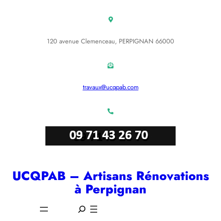
Aller
au
contenu
120 avenue Clemenceau, PERPIGNAN 66000
travaux@ucqpab.com
UCQPAB – Artisans Rénovations
à Perpignan
S
e