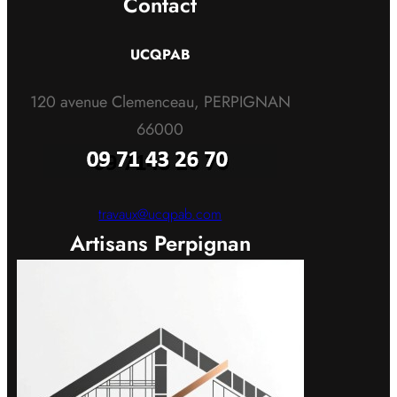
Contact
UCQPAB
120 avenue Clemenceau, PERPIGNAN
66000
travaux@ucqpab.com
Artisans Perpignan