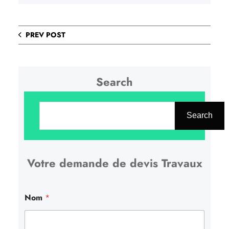
PREV POST
Search
R
e
Search
c
h
Votre demande de devis Travaux
e
r
c
Nom
*
h
e