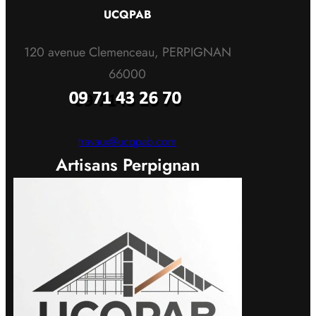
UCQPAB
120 avenue Clemenceau, PERPIGNAN
66000
travaux@ucqpab.com
Artisans Perpignan