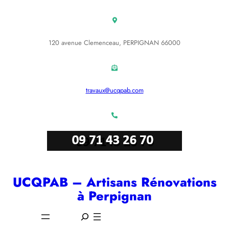
Aller
au
contenu
120 avenue Clemenceau, PERPIGNAN 66000
travaux@ucqpab.com
UCQPAB – Artisans Rénovations
à Perpignan
S
e