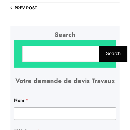
PREV POST
Search
R
e
Search
c
h
Votre demande de devis Travaux
e
r
c
Nom
*
h
e
r