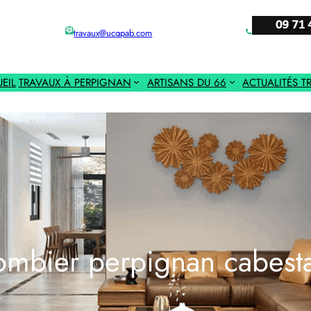
travaux@ucqpab.com
EIL
TRAVAUX À PERPIGNAN
ARTISANS DU 66
ACTUALITÉS T
ombier perpignan cabest