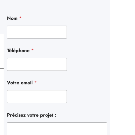
r
c
Nom
*
h
e
r
Téléphone
*
Votre email
*
Précisez votre projet :