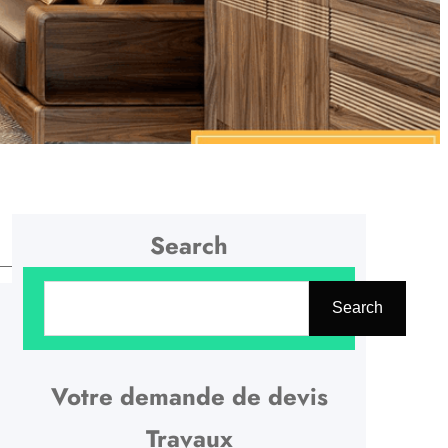
Search
R
Search
e
c
h
Votre demande de devis
e
Travaux