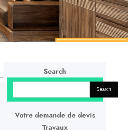
Search
R
Search
e
c
h
Votre demande de devis
e
Travaux