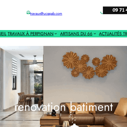
travaux@ucqpab.com
EIL
TRAVAUX À PERPIGNAN
ARTISANS DU 66
ACTUALITÉS T
renovation batiment