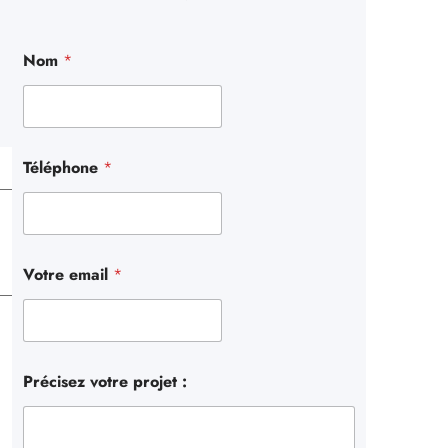
r
c
Nom
*
h
e
r
Téléphone
*
Votre email
*
Précisez votre projet :