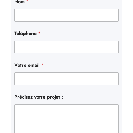
Nom
*
h
e
r
Téléphone
*
Votre email
*
Précisez votre projet :