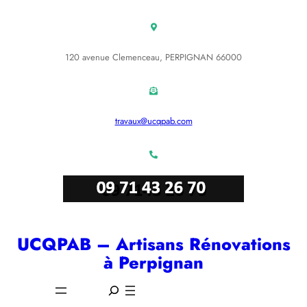
Aller
au
contenu
120 avenue Clemenceau, PERPIGNAN 66000
travaux@ucqpab.com
UCQPAB – Artisans Rénovations
à Perpignan
S
e