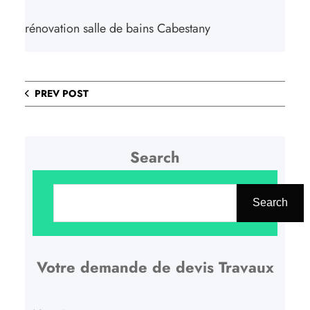
rénovation salle de bains Cabestany
PREV POST
Search
R
e
Search
c
h
Votre demande de devis Travaux
e
r
c