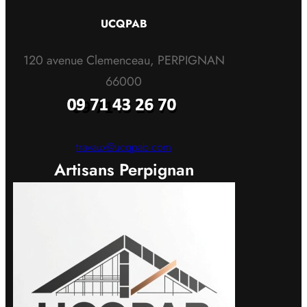
UCQPAB
120 avenue Clemenceau, PERPIGNAN
66000
travaux@ucqpab.com
Artisans Perpignan