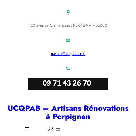
Aller
au
contenu
120 avenue Clemenceau, PERPIGNAN 66000
travaux@ucqpab.com
UCQPAB – Artisans Rénovations
à Perpignan
S
e