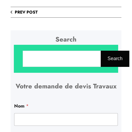
PREV POST
Search
R
e
Search
c
h
Votre demande de devis Travaux
e
r
c
Nom
*
h
e
r