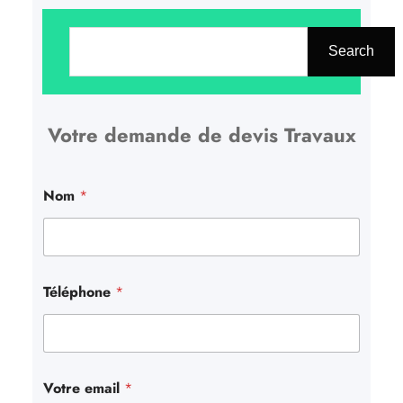
R
e
Search
c
h
Votre demande de devis Travaux
e
r
c
Nom
*
h
e
r
Téléphone
*
Votre email
*