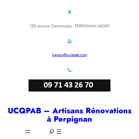
Aller
au
contenu
120 avenue Clemenceau, PERPIGNAN 66000
travaux@ucqpab.com
UCQPAB – Artisans Rénovations
à Perpignan
S
e