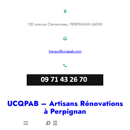
Aller
au
contenu
120 avenue Clemenceau, PERPIGNAN 66000
travaux@ucqpab.com
UCQPAB – Artisans Rénovations
à Perpignan
S
e