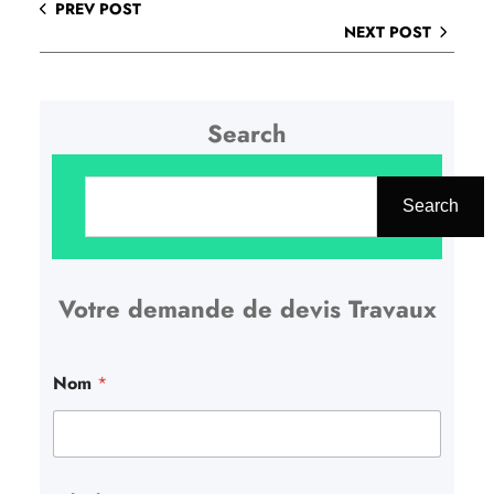
PREV POST
NEXT POST
Search
R
e
Search
c
h
Votre demande de devis Travaux
e
r
c
Nom
*
h
e
r