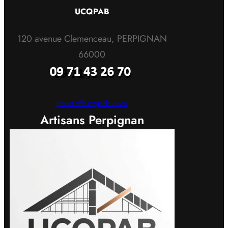
UCQPAB
120 avenue Clemenceau, PERPIGNAN
66000
travaux@ucqpab.com
Artisans Perpignan